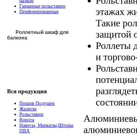
Рольставн
балкон
Гаражные рольставни
этажах ж
Перфорированные
Такие ро
защитой о
Роллетный шкаф для
балкона
Роллеты 
и торгово
Рольставн
потенциа
разглядет
Вся
продукция
состояни
Пошив Подушек
Жалюзи
Рольставни
Алюминиевые
Ворота
Навесы, Маркизы,Шторы
алюминиевог
ПВХ