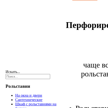
Перфорир
чаще вс
рольста
Искать...
Рольставни
На окна и двери
Сантехнические
Шкаф c рольставнями на